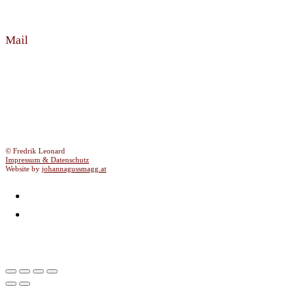
Mail
info@fredrikleonard.com
© Fredrik Leonard
Impressum & Datenschutz
Website by
johannagussmagg.at